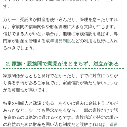
す。
万が一、受託者が財産を使い込んだり、管理を怠ったりすれ
ば、家族間の信頼関係や財産管理に大きな支障が生じます。
信頼できる人がいない場合は、無理に家族信託を選ばず、専
門家が財産を管理する
成年後見制度
などの利用も視野に入れ
るべきでしょう。
2. 家族・親族間で意見がまとまらず、対立がある
家族関係がもともと良好でなかったり、すでに対立につなが
り得る事情があるご家庭では、家族信託が新たな争いにつな
がる可能性が高いです。
特定の相続人と疎遠である、あるいは過去に金銭トラブルが
あったなど、少しでも懸念があるなら、一部の家族だけで話
を進めるのは絶対に避けるべきです。家族信託が特定の誰か
の利益のために財産を囲い込む制度だと誤解されれば、
遺留