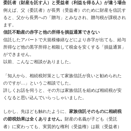
委託者（財産を託す人）と受益者（利益を得る人）が違う場合
例えば、父（委託者）が長男（受益者）のために財産を信託す
ると、父から長男への「贈与」とみなされ、贈与税が課税され
ます。
信託不動産の赤字と他の所得を損益通算できない
信託したアパートで大規模修繕などにより赤字が出ても、給与
所得など他の黒字所得と相殺して税金を安くする「損益通算」
ができません。
以前、こんなご相談がありました。
「知人から、相続税対策として家族信託が良いと勧められた
のですが…」というご相談でした。
詳しくお話を伺うと、その方は家族信託を組めば相続税が安
くなると思い込んでいらっしゃいました。
しかし、先ほども触れたように、
家族信託そのものに相続税
の節税効果は全くありません。
財産の名義が子ども（受託
者）に変わっても、実質的な権利（受益権）は親（受益者）