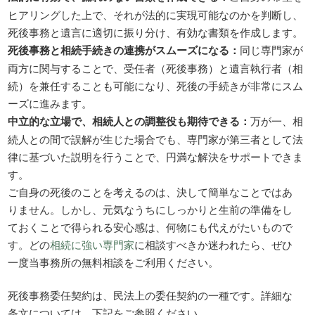
ヒアリングした上で、それが法的に実現可能なのかを判断し、
死後事務と遺言に適切に振り分け、有効な書類を作成します。
死後事務と相続手続きの連携がスムーズになる：
同じ専門家が
両方に関与することで、受任者（死後事務）と遺言執行者（相
続）を兼任することも可能になり、死後の手続きが非常にスム
ーズに進みます。
中立的な立場で、相続人との調整役も期待できる：
万が一、相
続人との間で誤解が生じた場合でも、専門家が第三者として法
律に基づいた説明を行うことで、円満な解決をサポートできま
す。
ご自身の死後のことを考えるのは、決して簡単なことではあ
りません。しかし、元気なうちにしっかりと生前の準備をし
ておくことで得られる安心感は、何物にも代えがたいもので
す。どの
相続に強い専門家
に相談すべきか迷われたら、ぜひ
一度当事務所の無料相談をご利用ください。
死後事務委任契約は、民法上の委任契約の一種です。詳細な
条文については、下記をご参照ください。