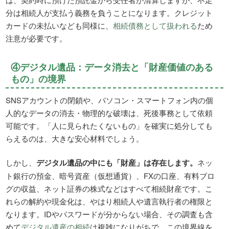
分は相続人が支払う義務を負うことになります。クレジット
カードの未払いなども同様に、
相続債務として扱われる
ため
注意が必要です。
④デジタル遺品：データ消去と「財産価値のある
もの」の境界
SNSアカウントの閉鎖や、パソコン・スマートフォン内の個
人的なデータの消去・物理的な破壊は、死後事務として依頼
可能です。「人に見られたくないもの」を確実に処分しても
らえるのは、大きな安心材料でしょう。
しかし、
デジタル遺品の中にも「財産」は存在します。
ネッ
ト銀行の預金、暗号資産（仮想通貨）、FXの口座、有料ブロ
グの収益、ネット証券の株式などはすべて相続財産です。こ
れらの解約や現金化は、やはり相続人や遺言執行者の権限と
なります。IDやパスワードが分からない場合、その調査も含
めて
デジタル遺産の相続
は複雑になりがちで、この境界線を