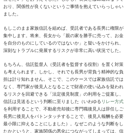
おり、関係性が良くないというご事情を抱えていらっしゃい
ました。
もしこのまま家族信託を組めば、受託者である長男に権限が
集中します。将来、長女から「親の家を勝手に売って、お金
を自分のものにしているのではないか」と疑いをかけられ、
深刻なトラブルに発展するリスクが非常に高い状況でした。
もちろん、信託監督人（受託者を監督する役割）を置く対策
も考えられます。しかし、それでも長男が背負う精神的な負
担は計り知れません。そこで、このケースでは家族信託では
なく、専門家が後見人となることで財産の使い込みを疑われ
るリスクを回避できる「法定後見制度」の利用をご提案し、
信託は見送るという判断に至りました（いわゆる
リレー方式
を利用することで、不動産売却後に専門職後見人は辞任しご
長男に後見人をバトンタッチすることで、後見人報酬を必要
最小限に抑えることにしました）。なぜこのような判断をし
たかというと、家族関係の悪化につながってしまっては、信