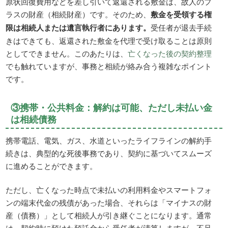
原状回復費用などを差し引いて返還される敷金は、故人のプ
ラスの財産（相続財産）です。そのため、
敷金を受領する権
限は相続人または遺言執行者にあります。
受任者が退去手続
きはできても、返還された敷金を代理で受け取ることは原則
としてできません。このあたりは、
亡くなった後の契約整理
でも触れていますが、事務と相続が絡み合う複雑なポイント
です。
③携帯・公共料金：解約は可能、ただし未払い金
は相続債務
携帯電話、電気、ガス、水道といったライフラインの解約手
続きは、典型的な死後事務であり、契約に基づいてスムーズ
に進めることができます。
ただし、亡くなった時点で未払いの利用料金やスマートフォ
ンの端末代金の残債があった場合、それらは「マイナスの財
産（債務）」として相続人が引き継ぐことになります。通常
は、契約時に預けた預託金から受任者が清算しますが、不足