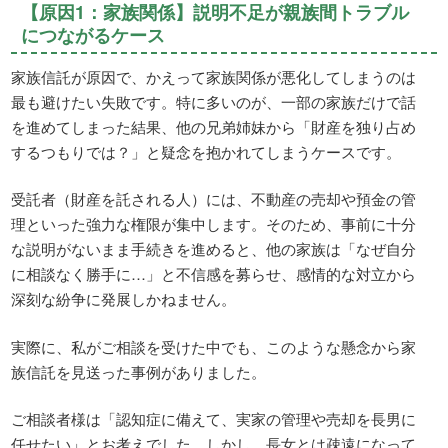
【原因1：家族関係】説明不足が親族間トラブル
につながるケース
家族信託が原因で、かえって家族関係が悪化してしまうのは
最も避けたい失敗です。特に多いのが、一部の家族だけで話
を進めてしまった結果、他の兄弟姉妹から「財産を独り占め
するつもりでは？」と疑念を抱かれてしまうケースです。
受託者（財産を託される人）には、不動産の売却や預金の管
理といった強力な権限が集中します。そのため、事前に十分
な説明がないまま手続きを進めると、他の家族は「なぜ自分
に相談なく勝手に…」と不信感を募らせ、感情的な対立から
深刻な紛争に発展しかねません。
実際に、私がご相談を受けた中でも、このような懸念から家
族信託を見送った事例がありました。
ご相談者様は「認知症に備えて、実家の管理や売却を長男に
任せたい」とお考えでした。しかし、長女とは疎遠になって