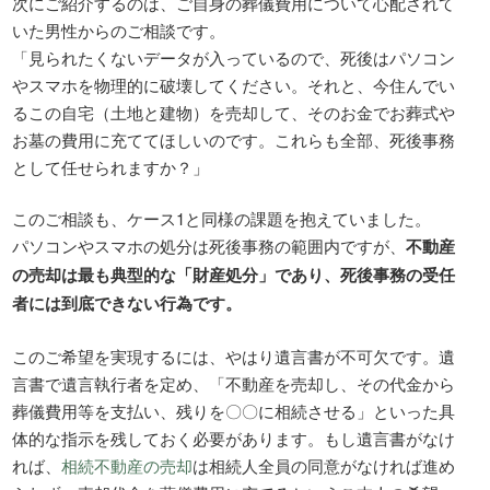
次にご紹介するのは、ご自身の葬儀費用について心配されて
いた男性からのご相談です。
「見られたくないデータが入っているので、死後はパソコン
やスマホを物理的に破壊してください。それと、今住んでい
るこの自宅（土地と建物）を売却して、そのお金でお葬式や
お墓の費用に充ててほしいのです。これらも全部、死後事務
として任せられますか？」
このご相談も、ケース1と同様の課題を抱えていました。
パソコンやスマホの処分は死後事務の範囲内ですが、
不動産
の売却は最も典型的な「財産処分」であり、死後事務の受任
者には到底できない行為です。
このご希望を実現するには、やはり遺言書が不可欠です。遺
言書で遺言執行者を定め、「不動産を売却し、その代金から
葬儀費用等を支払い、残りを〇〇に相続させる」といった具
体的な指示を残しておく必要があります。もし遺言書がなけ
れば、
相続不動産の売却
は相続人全員の同意がなければ進め