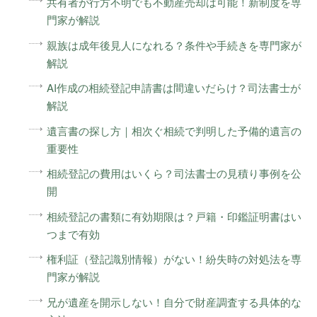
共有者が行方不明でも不動産売却は可能！新制度を専
門家が解説
親族は成年後見人になれる？条件や手続きを専門家が
解説
AI作成の相続登記申請書は間違いだらけ？司法書士が
解説
遺言書の探し方｜相次ぐ相続で判明した予備的遺言の
重要性
相続登記の費用はいくら？司法書士の見積り事例を公
開
相続登記の書類に有効期限は？戸籍・印鑑証明書はい
つまで有効
権利証（登記識別情報）がない！紛失時の対処法を専
門家が解説
兄が遺産を開示しない！自分で財産調査する具体的な